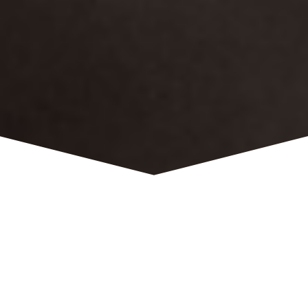
THOMAS — CABINETS
D'AVOCATS
VERVIERS — LIÈGE